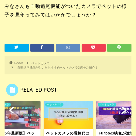
みなさんも自動追尾機能がついたカメラでペットの様
子を見守ってみてはいかがでしょうか？
HOME
ペットカメラ
自動追尾機能が付いたおすすめペットカメラ3選をご紹介！
RELATED POST
トカメラ
ペットカメラ
ペットカメラ
2025年最新版】ペッ
ペットカメラの電気代は
Furboの映像が途切