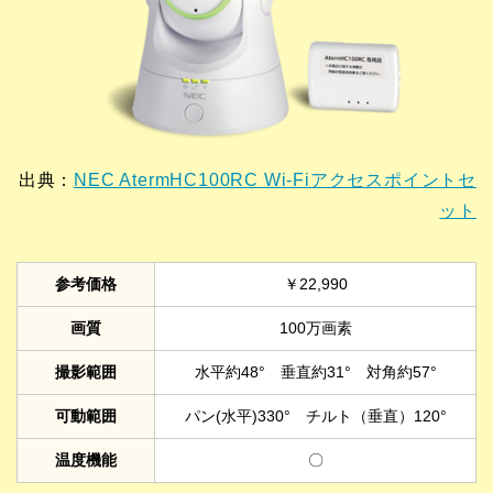
出典：
NEC AtermHC100RC Wi-Fiアクセスポイントセ
ット
参考価格
￥22,990
画質
100万画素
撮影範囲
水平約48° 垂直約31° 対角約57°
可動範囲
パン(水平)330° チルト（垂直）120°
温度機能
〇