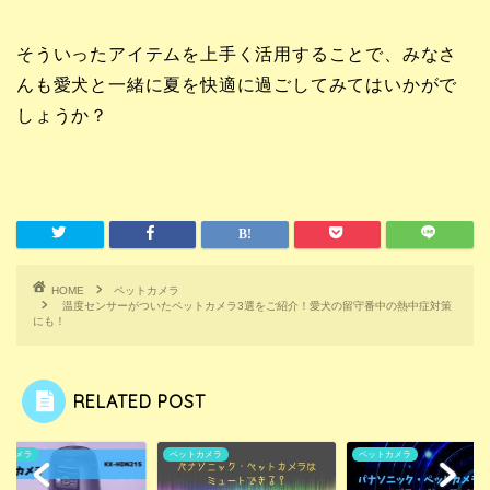
そういったアイテムを上手く活用することで、みなさ
んも愛犬と一緒に夏を快適に過ごしてみてはいかがで
しょうか？
HOME
ペットカメラ
温度センサーがついたペットカメラ3選をご紹介！愛犬の留守番中の熱中症対策
にも！
RELATED POST
トカメラ
ペットカメラ
ペットカメラ