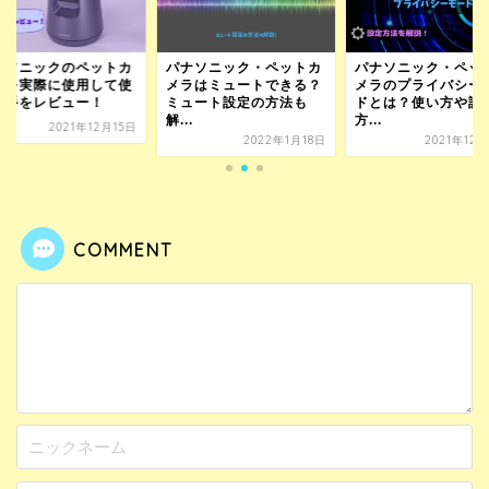
ナソニックのペットカ
パナソニック・ペットカ
パナソニック・ペッ
ラを実際に使用して使
メラはミュートできる？
メラのプライバシー
勝手をレビュー！
ミュート設定の方法も
ドとは？使い方や設
解...
方...
2021年12月15日
2022年1月18日
2021年12
COMMENT