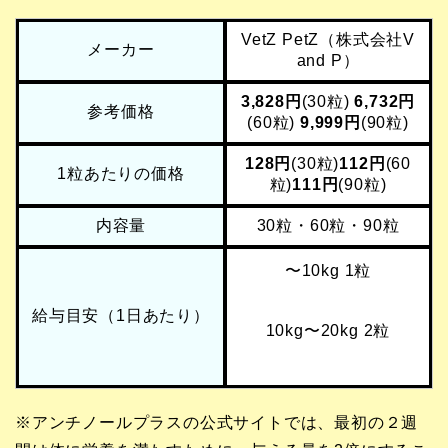
VetZ PetZ（株式会社V
メーカー
and P）
3,828円
(30粒)
6,732円
参考価格
(60粒)
9,999円
(90粒)
128円
(30粒)
112円
(60
1粒あたりの価格
粒)
111円
(90粒)
内容量
30粒・60粒・90粒
〜10kg 1粒
給与目安（1日あたり）
10kg〜20kg 2粒
※アンチノールプラスの公式サイトでは、最初の２週