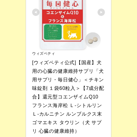
ウィズペティ
[ウィズペティ公式]【国産】犬
用の心臓の健康維持サプリ「犬
用サプリ・毎日健心」＜チキン
味錠剤 １袋60粒入＞【7成分配
合】還元型コエンザイムQ10 
フランス海岸松 Ｌ-シトルリン 
Ｌ-カルニチン ルンブルクス末 
ゴマエキス タウリン（犬 サプ
リ 心臓の健康維持）