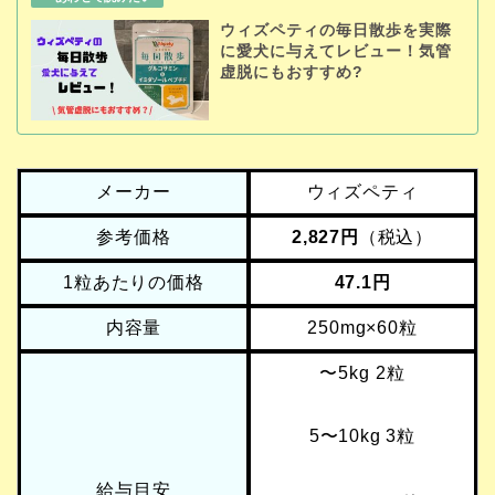
ウィズペティの毎日散歩を実際
に愛犬に与えてレビュー！気管
虚脱にもおすすめ?
メーカー
ウィズペティ
参考価格
2,827円
（税込）
1粒あたりの価格
47.1円
内容量
250mg×60粒
〜5kg 2粒
5〜10kg 3粒
給与目安