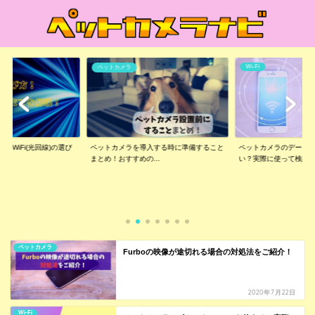
Wi-Fi
ペットカメラ
なWiFi(光回線)の選び
ペットカメラを導入する時に準備すること
ペットカメラのデータ
まとめ！おすすめの...
い？実際に使って検証..
ペットカメラ
Furboの映像が途切れる場合の対処法をご紹介！
2020年7月22日
Wi-Fi